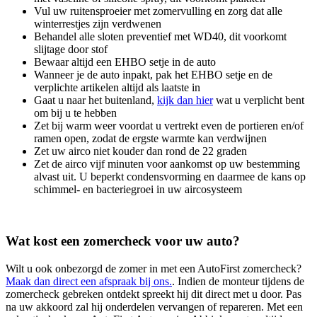
Vul uw ruitensproeier met zomervulling en zorg dat alle
winterrestjes zijn verdwenen
Behandel alle sloten preventief met WD40, dit voorkomt
slijtage door stof
Bewaar altijd een EHBO setje in de auto
Wanneer je de auto inpakt, pak het EHBO setje en de
verplichte artikelen altijd als laatste in
Gaat u naar het buitenland,
kijk dan hier
wat u verplicht bent
om bij u te hebben
Zet bij warm weer voordat u vertrekt even de portieren en/of
ramen open, zodat de ergste warmte kan verdwijnen
Zet uw airco niet kouder dan rond de 22 graden
Zet de airco vijf minuten voor aankomst op uw bestemming
alvast uit. U beperkt condensvorming en daarmee de kans op
schimmel- en bacteriegroei in uw aircosysteem
Wat kost een zomercheck voor uw auto?
Wilt u ook onbezorgd de zomer in met een AutoFirst zomercheck?
Maak dan direct een afspraak bij ons.
. Indien de monteur tijdens de
zomercheck gebreken ontdekt spreekt hij dit direct met u door. Pas
na uw akkoord zal hij onderdelen vervangen of repareren. Met een