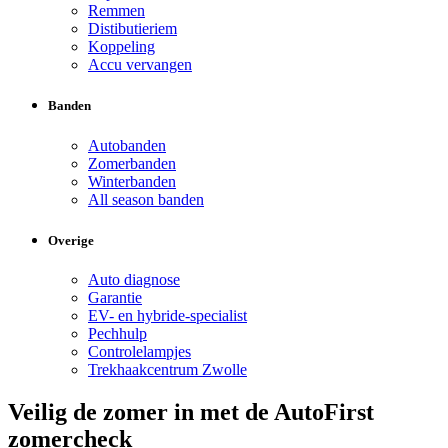
Remmen
Distibutieriem
Koppeling
Accu vervangen
Banden
Autobanden
Zomerbanden
Winterbanden
All season banden
Overige
Auto diagnose
Garantie
EV- en hybride-specialist
Pechhulp
Controlelampjes
Trekhaakcentrum Zwolle
Veilig de zomer in met de AutoFirst
zomercheck