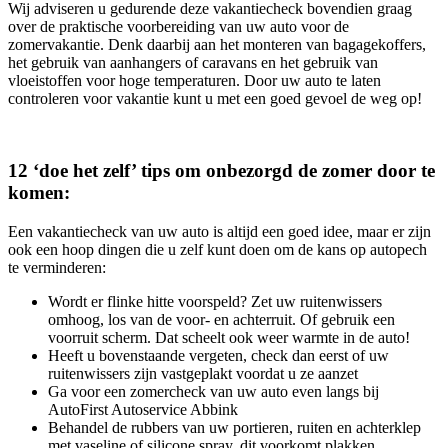
Wij adviseren u gedurende deze vakantiecheck bovendien graag
over de praktische voorbereiding van uw auto voor de
zomervakantie. Denk daarbij aan het monteren van bagagekoffers,
het gebruik van aanhangers of caravans en het gebruik van
vloeistoffen voor hoge temperaturen. Door uw auto te laten
controleren voor vakantie kunt u met een goed gevoel de weg op!
12 ‘doe het zelf’ tips om onbezorgd de zomer door te
komen:
Een vakantiecheck van uw auto is altijd een goed idee, maar er zijn
ook een hoop dingen die u zelf kunt doen om de kans op autopech
te verminderen:
Wordt er flinke hitte voorspeld? Zet uw ruitenwissers
omhoog, los van de voor- en achterruit. Of gebruik een
voorruit scherm. Dat scheelt ook weer warmte in de auto!
Heeft u bovenstaande vergeten, check dan eerst of uw
ruitenwissers zijn vastgeplakt voordat u ze aanzet
Ga voor een zomercheck van uw auto even langs bij
AutoFirst Autoservice Abbink
Behandel de rubbers van uw portieren, ruiten en achterklep
met vaseline of silicone spray, dit voorkomt plakken