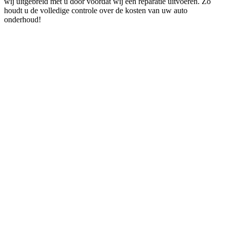
wij uitgebreid met u door voordat wij een reparatie uitvoeren. Zo
houdt u de volledige controle over de kosten van uw auto
onderhoud!