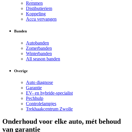
Remmen
Distibutieriem
Koppeling
Accu vervangen
Banden
Autobanden
Zomerbanden
Winterbanden
All season banden
Overige
Auto diagnose
Garantie
EV- en hybride-specialist
Pechhulp
Controlelampjes
Trekhaakcentrum Zwolle
Onderhoud voor elke auto, mét behoud
van garantie