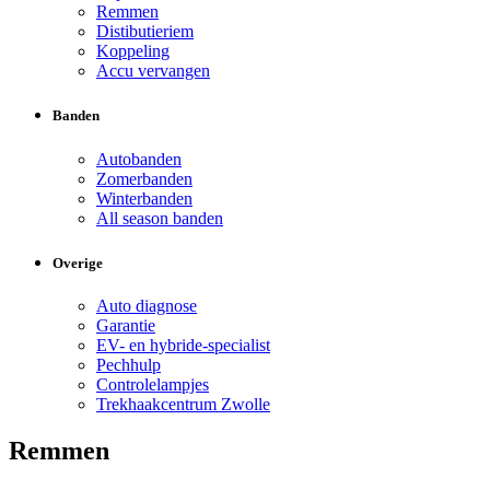
Remmen
Distibutieriem
Koppeling
Accu vervangen
Banden
Autobanden
Zomerbanden
Winterbanden
All season banden
Overige
Auto diagnose
Garantie
EV- en hybride-specialist
Pechhulp
Controlelampjes
Trekhaakcentrum Zwolle
Remmen