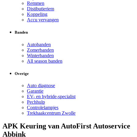
Remmen
Distibutieriem
Koppeling
Accu vervangen
Banden
Autobanden
Zomerbanden
Winterbanden
All season banden
Overige
Auto diagnose
Garantie
EV- en hybride-specialist
Pechhulp
Controlelampjes
Trekhaakcentrum Zwolle
APK Keuring van AutoFirst Autoservice
Abbink