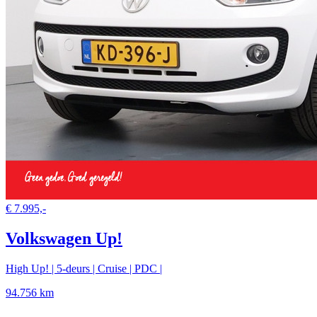
€ 7.995,-
Volkswagen Up!
High Up! | 5-deurs | Cruise | PDC |
94.756 km