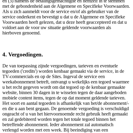
en (3) namens de betalingsgemachtigde en hemzelf in te stemmen
met de gebondenheid aan de Algemene en Specifieke Voorwaarden.
Als u zich aanmeldt voor de service en/of als gebruiker van de
service onderkent en bevestigt u dat u de Algemene en Specifieke
Voorwaarden heeft gelezen, dat u deze heeft geaccepteerd en dat u
voldoet aan de voor uw situatie geldende voorwaarden als
hierboven genoemd.
4. Vergoedingen.
De van toepassing zijnde vergoedingen, tarieven en eventuele
tegoeden ('credits') worden kenbaar gemaakt via de service, in de
TV-commercials en op de Sites. Ingeval de service een
weekabonnement betreft, ontvangt u wekelijks een tegoed waarmee
u het recht gegeven wordt om dat tegoed op de kenbaar gemaakte
website, binnen 30 dagen in te wisselen tegen de daar aangeboden
mobiele content items, tegen de op dat moment geldende tarieven.
Het soort en aantal tegoeden is afhankelijk van het/de abonnement/-
en die u aan bent gegaan. De genoemde vergoeding is verschuldigd
ongeacht of u van het hiervoornoemde recht gebruik heeft gemaakt
en zal gedebiteerd worden tegen het totale tegoed binnen het
betreffende abonnement. Ieder abonnement zal automatisch
verlengd worden met een week. Bij beeindiging van een