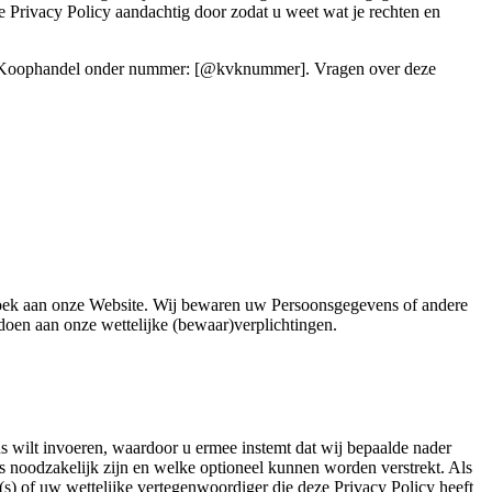
Privacy Policy aandachtig door zodat u weet wat je rechten en
van Koophandel onder nummer: [@kvknummer]. Vragen over deze
ezoek aan onze Website. Wij bewaren uw Persoonsgegevens of andere
ldoen aan onze wettelijke (bewaar)verplichtingen.
ens wilt invoeren, waardoor u ermee instemt dat wij bepaalde nader
oodzakelijk zijn en welke optioneel kunnen worden verstrekt. Als
s) of uw wettelijke vertegenwoordiger die deze Privacy Policy heeft