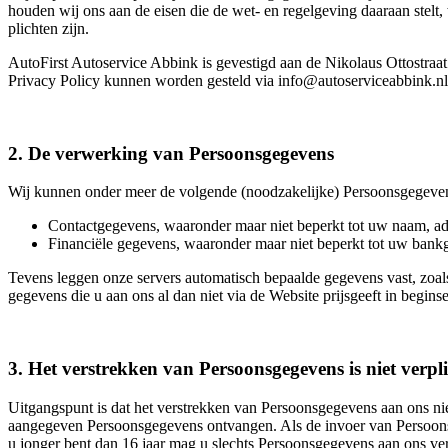
houden wij ons aan de eisen die de wet- en regelgeving daaraan ste
plichten zijn.
AutoFirst Autoservice Abbink is gevestigd aan de Nikolaus Ottostr
Privacy Policy kunnen worden gesteld via info@autoserviceabbink.nl
2. De verwerking van Persoonsgegevens
Wij kunnen onder meer de volgende (noodzakelijke) Persoonsgegeve
Contactgegevens, waaronder maar niet beperkt tot uw naam, ad
Financiële gegevens, waaronder maar niet beperkt tot uw ban
Tevens leggen onze servers automatisch bepaalde gegevens vast, zoa
gegevens die u aan ons al dan niet via de Website prijsgeeft in begin
3. Het verstrekken van Persoonsgegevens is niet verpl
Uitgangspunt is dat het verstrekken van Persoonsgegevens aan ons niet
aangegeven Persoonsgegevens ontvangen. Als de invoer van Persoons
u jonger bent dan 16 jaar mag u slechts Persoonsgegevens aan ons ve