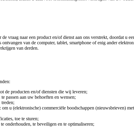
e vraag naar een product en/of dienst aan ons verstrekt, doordat u ee
s ontvangen van de computer, tablet, smartphone of enig ander elektr
rkrijgen van derden.
nden:
t de producten en/of diensten die wij leveren;
n te passen aan uw behoeften en wensen;
 treden;
om u (elektronische) commerciële boodschappen (nieuwsbrieven) met in
aties, toe te sturen;
e onderhouden, te beveiligen en te optimaliseren;