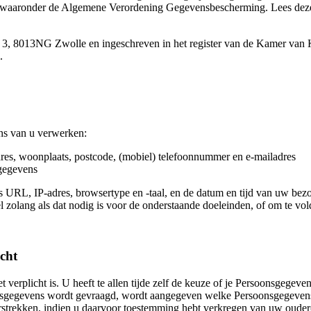
lt, waaronder de Algemene Verordening Gegevensbescherming. Lees deze 
aat 3, 8013NG Zwolle en ingeschreven in het register van de Kamer 
.
ns van u verwerken:
res, woonplaats, postcode, (mobiel) telefoonnummer en e-mailadres
kgegevens
ls URL, IP-adres, browsertype en -taal, en de datum en tijd van uw b
sel zolang als dat nodig is voor de onderstaande doeleinden, of om te vo
icht
 verplicht is. U heeft te allen tijde zelf de keuze of je Persoonsgegev
gegevens wordt gevraagd, wordt aangegeven welke Persoonsgegevens n
rstrekken, indien u daarvoor toestemming hebt verkregen van uw ouder(