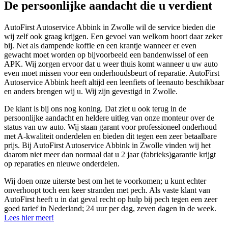
De persoonlijke aandacht die u verdient
AutoFirst Autoservice Abbink in Zwolle wil de service bieden die
wij zelf ook graag krijgen. Een gevoel van welkom hoort daar zeker
bij. Net als dampende koffie en een krantje wanneer er even
gewacht moet worden op bijvoorbeeld een bandenwissel of een
APK. Wij zorgen ervoor dat u weer thuis komt wanneer u uw auto
even moet missen voor een onderhoudsbeurt of reparatie. AutoFirst
Autoservice Abbink heeft altijd een leenfiets of leenauto beschikbaar
en anders brengen wij u. Wij zijn gevestigd in Zwolle.
De klant is bij ons nog koning. Dat ziet u ook terug in de
persoonlijke aandacht en heldere uitleg van onze monteur over de
status van uw auto. Wij staan garant voor professioneel onderhoud
met A-kwaliteit onderdelen en bieden dit tegen een zeer betaalbare
prijs. Bij AutoFirst Autoservice Abbink in Zwolle vinden wij het
daarom niet meer dan normaal dat u 2 jaar (fabrieks)garantie krijgt
op reparaties en nieuwe onderdelen.
Wij doen onze uiterste best om het te voorkomen; u kunt echter
onverhoopt toch een keer stranden met pech. Als vaste klant van
AutoFirst heeft u in dat geval recht op hulp bij pech tegen een zeer
goed tarief in Nederland; 24 uur per dag, zeven dagen in de week.
Lees hier meer!