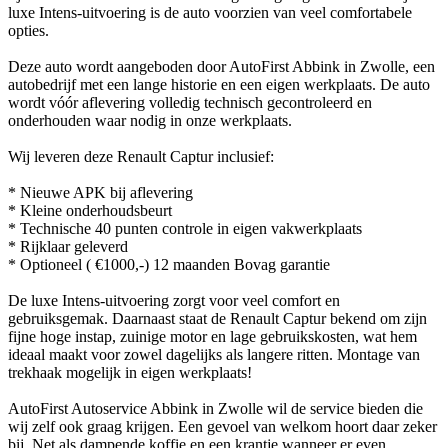
luxe Intens-uitvoering is de auto voorzien van veel comfortabele
opties.
Deze auto wordt aangeboden door AutoFirst Abbink in Zwolle, een
autobedrijf met een lange historie en een eigen werkplaats. De auto
wordt vóór aflevering volledig technisch gecontroleerd en
onderhouden waar nodig in onze werkplaats.
Wij leveren deze Renault Captur inclusief:
* Nieuwe APK bij aflevering
* Kleine onderhoudsbeurt
* Technische 40 punten controle in eigen vakwerkplaats
* Rijklaar geleverd
* Optioneel ( €1000,-) 12 maanden Bovag garantie
De luxe Intens-uitvoering zorgt voor veel comfort en
gebruiksgemak. Daarnaast staat de Renault Captur bekend om zijn
fijne hoge instap, zuinige motor en lage gebruikskosten, wat hem
ideaal maakt voor zowel dagelijks als langere ritten. Montage van
trekhaak mogelijk in eigen werkplaats!
AutoFirst Autoservice Abbink in Zwolle wil de service bieden die
wij zelf ook graag krijgen. Een gevoel van welkom hoort daar zeker
bij. Net als dampende koffie en een krantje wanneer er even