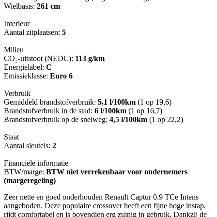
Wielbasis:
261 cm
Interieur
Aantal zitplaatsen:
5
Milieu
CO₂-uitstoot (NEDC):
113 g/km
Energielabel:
C
Emissieklasse:
Euro 6
Verbruik
Gemiddeld brandstofverbruik:
5,1 l/100km
(1 op 19,6)
Brandstofverbruik in de stad:
6 l/100km
(1 op 16,7)
Brandstofverbruik op de snelweg:
4,5 l/100km
(1 op 22,2)
Staat
Aantal sleutels:
2
Financiële informatie
BTW/marge:
BTW niet verrekenbaar voor ondernemers
(margeregeling)
Zeer nette en goed onderhouden Renault Captur 0.9 TCe Intens
aangeboden. Deze populaire crossover heeft een fijne hoge instap,
rijdt comfortabel en is bovendien erg zuinig in gebruik. Dankzij de