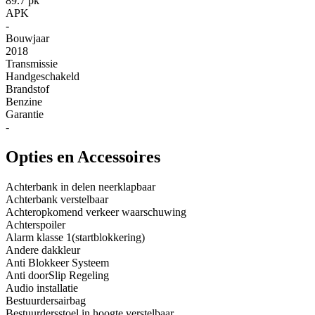
89.7 pk
APK
-
Bouwjaar
2018
Transmissie
Handgeschakeld
Brandstof
Benzine
Garantie
-
Opties en Accessoires
Achterbank in delen neerklapbaar
Achterbank verstelbaar
Achteropkomend verkeer waarschuwing
Achterspoiler
Alarm klasse 1(startblokkering)
Andere dakkleur
Anti Blokkeer Systeem
Anti doorSlip Regeling
Audio installatie
Bestuurdersairbag
Bestuurdersstoel in hoogte verstelbaar